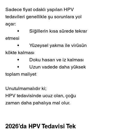
Sadece fiyat odaklı yapılan HPV 
tedavileri genellikle şu sorunlara yol 
açar:
	•	Siğillerin kısa sürede tekrar 
etmesi
	•	Yüzeysel yakma ile virüsün 
kökte kalması
	•	Doku hasarı ve iz kalması
	•	Uzun vadede daha yüksek 
toplam maliyet
Unutulmamalıdır ki;
HPV tedavisinde ucuz olan, çoğu 
zaman daha pahalıya mal olur.
2026’da HPV Tedavisi Tek 