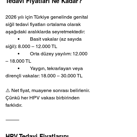
Tedavi Fiyatları Ne Kadar?
2026 yılı için Türkiye genelinde genital 
siğil tedavi fiyatları ortalama olarak 
aşağıdaki aralıklarda seyretmektedir:
	•	Basit vakalar (az sayıda 
siğil): 8.000 – 12.000 TL
	•	Orta düzey yayılım: 12.000 
– 18.000 TL
	•	Yaygın, tekrarlayan veya 
dirençli vakalar: 18.000 – 30.000 TL
⚠️ Net fiyat, muayene sonrası belirlenir.
Çünkü her HPV vakası birbirinden 
farklıdır.
⸻
HPV Tedavi Fiyatlarını 