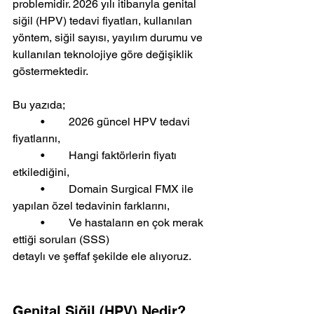
problemidir. 2026 yılı itibarıyla genital 
siğil (HPV) tedavi fiyatları, kullanılan 
yöntem, siğil sayısı, yayılım durumu ve 
kullanılan teknolojiye göre değişiklik 
göstermektedir.
Bu yazıda;
	•	2026 güncel HPV tedavi 
fiyatlarını,
	•	Hangi faktörlerin fiyatı 
etkilediğini,
	•	Domain Surgical FMX ile 
yapılan özel tedavinin farklarını,
	•	Ve hastaların en çok merak 
ettiği soruları (SSS)
detaylı ve şeffaf şekilde ele alıyoruz.
Genital Siğil (HPV) Nedir?