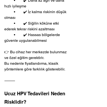
	•	✔️ Daha az ağrı ve daha 
hızlı iyileşme
	•	✔️ İz kalma riskinin düşük 
olması
	•	✔️ Siğilin köküne etki 
ederek tekrar riskini azaltması
	•	✔️ Hassas bölgelerde 
güvenle uygulanabilmesi
👉 Bu cihaz her merkezde bulunmaz 
ve özel eğitim gerektirir.
Bu nedenle fiyatlandırma, klasik 
yöntemlere göre farklılık gösterebilir.
⸻
Ucuz HPV Tedavileri Neden 
Risklidir?