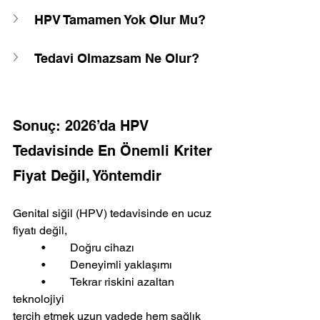
HPV Tamamen Yok Olur Mu?
Tedavi Olmazsam Ne Olur?
Sonuç: 2026’da HPV 
Tedavisinde En Önemli Kriter 
Fiyat Değil, Yöntemdir
Genital siğil (HPV) tedavisinde en ucuz 
fiyatı değil,
	•	Doğru cihazı
	•	Deneyimli yaklaşımı
	•	Tekrar riskini azaltan 
teknolojiyi
tercih etmek uzun vadede hem sağlık 