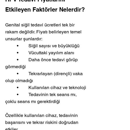
Etkileyen Faktörler Nelerdir?
Genital siğil tedavi ücretleri tek bir 
rakam değildir. Fiyatı belirleyen temel 
unsurlar şunlardır:
	•	Siğil sayısı ve büyüklüğü
	•	Vücuttaki yayılım alanı
	•	Daha önce tedavi görüp 
görmediği
	•	Tekrarlayan (dirençli) vaka 
olup olmadığı
	•	Kullanılan cihaz ve teknoloji
	•	Tedavinin tek seans mı, 
çoklu seans mı gerektirdiği
Özellikle kullanılan cihaz, tedavinin 
başarısını ve tekrar riskini doğrudan 
etkiler.