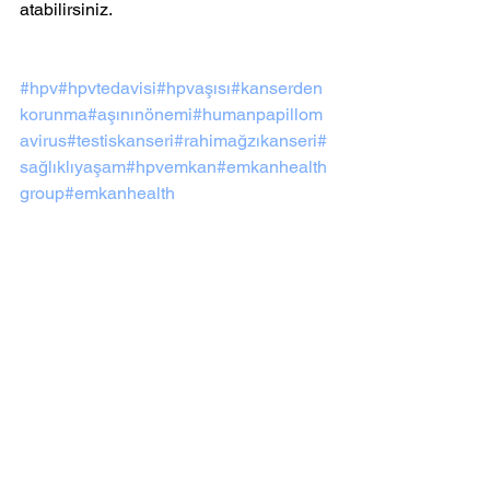
atabilirsiniz.
#hpv
#hpvtedavisi
#hpvaşısı
#kanserden
korunma
#aşınınönemi
#humanpapillom
avirus
#testiskanseri
#rahimağzıkanseri
#
sağlıklıyaşam
#hpvemkan
#emkanhealth
group
#emkanhealth