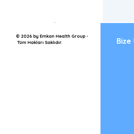
Bir yorum yazın...
© 2026 by Emkan Health Group -
Bize 
Tüm Hakları Saklıdır.
Domain Surgical FMX ile
HPV Tedavisi