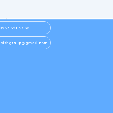
0537 351 37 38
 Tedavisinde Duman
althgroup@gmail.com
irasyonu Neden
lidir? Cerrahi Duman
r?