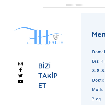
Son Yazılar
Me
Domai
Biz K
BİZİ
S.S.S
TAKİP
Dokto
ET
Mutlu
Blog
Yorumlar