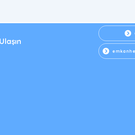
Ulaşın
HPV Tedavisinde Büyüteçli
HPV
emkanhe
Muayene Neden Önemlidir?
Asp
Milimetrik Genital Siğiller
Önem
Nedi
Nasıl Tespit Edilir?