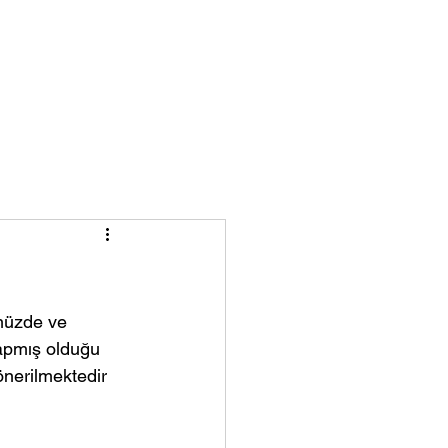
Blog
Mutlu Hastalarımız
müzde ve 
yapmış olduğu 
önerilmektedir 