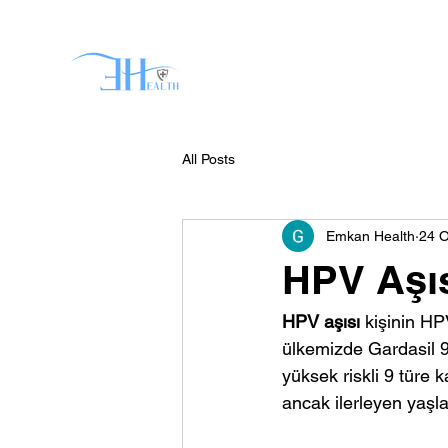
Anasayfa
Domain Surgic
All Posts
Emkan Health
24 
HPV Aşı
HPV aşısı
 kişinin H
ülkemizde Gardasil 9
yüksek riskli 9 türe 
ancak ilerleyen yaşl