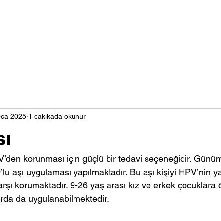
al
Biz Kimiz?
Doktorlarımız
İletişim
S.S.S.
Oca 2025
1 dakikada okunur
sı
PV’den korunması için güçlü bir tedavi seçeneğidir. Günü
’lu aşı uygulaması yapılmaktadır. Bu aşı kişiyi HPV’nin 
karşı korumaktadır. 9-26 yaş arası kız ve erkek çocuklara 
arda da uygulanabilmektedir.