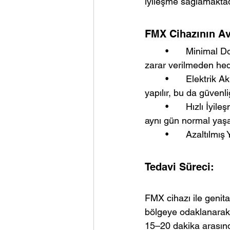
iyileşme sağlamaktadı
FMX Cihazının Ava
	•	Minimal Doku Hasarı: Ferromanyetik teknoloji kullanımı sayesinde çevre dokulara 
zarar verilmeden hed
	•	Elektrik Akımı Kullanılmaz: Hasta üzerinden elektrik akımı geçirilmeden işlem 
yapılır, bu da güvenliği
	•	Hızlı İyileşme Süresi: İşlem sonrası iyileşme süresi kısadır ve hastalar genellikle 
aynı gün normal yaşan
	•	Azaltılm
Tedavi Süreci:
FMX cihazı ile genital
bölgeye odaklanarak i
15–20 dakika arasında