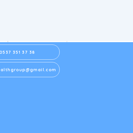
0537 351 37 38
 Tedavisinde Duman
althgroup@gmail.com
irasyonu Neden
lidir? Cerrahi Duman
r?