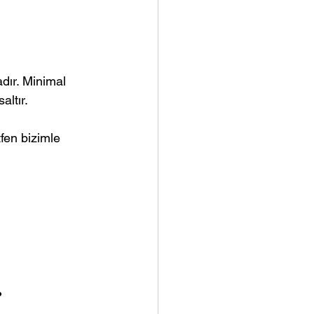
adır. Minimal 
altır.
fen bizimle 
?