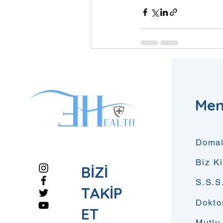
Son Yazılar
Me
Domai
Biz K
BİZİ
S.S.S
TAKİP
Dokto
ET
Mutlu