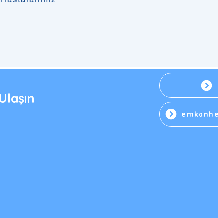
Ulaşın
HPV Tedavisinde Büyüteçli
HPV
emkanhe
Muayene Neden Önemlidir?
Asp
Milimetrik Genital Siğiller
Önem
Nedi
Nasıl Tespit Edilir?