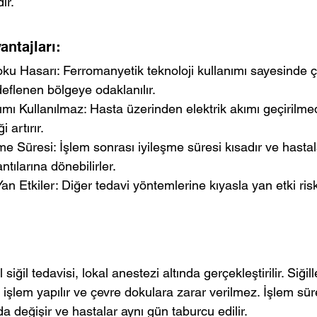
r.  
ntajları:
eflenen bölgeye odaklanılır.
 artırır. 
tılarına dönebilirler.
ış Yan Etkiler: Diğer tedavi yöntemlerine kıyasla yan etki ris
 siğil tedavisi, lokal anestezi altında gerçekleştirilir. Siği
şlem yapılır ve çevre dokulara zarar verilmez. İşlem süre
 değişir ve hastalar aynı gün taburcu edilir. 