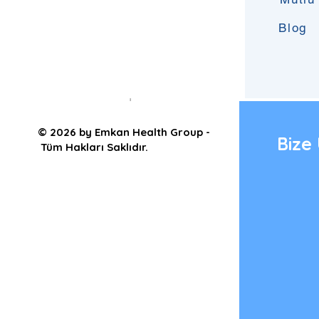
Blog
Yorumlar
Bir yorum yazın...
© 2026 by Emkan Health Group -
Bize 
Tüm Hakları Saklıdır.
Domain Surgical FMX ile
HPV Tedavisi