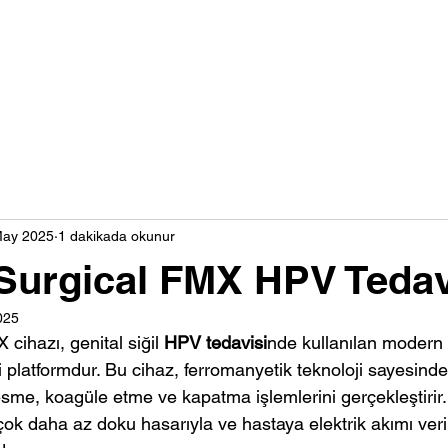
al
Biz Kimiz?
Doktorlarımız
İletişim
S.S.S.
May 2025
1 dakikada okunur
Surgical FMX HPV Tedav
025
ihazı, genital siğil 
HPV tedavisi
nde kullanılan modern 
i platformdur. Bu cihaz, ferromanyetik teknoloji sayesind
sme, koagüle etme ve kapatma işlemlerini gerçekleştirir.
 çok daha az doku hasarıyla ve hastaya elektrik akımı veri