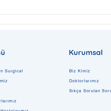
nü
Kurumsal
n Surgical
Biz Kimiz
imiz
Doktorlarımız
.
Sıkça Sorulan Sor
rlarımız
 Hastalarımız