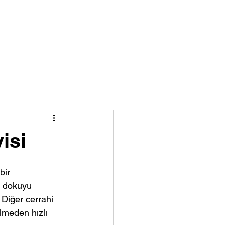
Blog
Mutlu Hastalarımız
isi
bir 
e dokuyu 
 Diğer cerrahi 
lmeden hızlı 