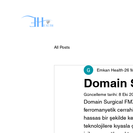
Anasayfa
Domain Surgic
All Posts
Emkan Health
26 
Domain 
Güncelleme tarihi:
8 Eki 2
Domain Surgical FMX c
ferromanyetik cerrah
hassas bir şekilde ke
teknolojilere kıyasla