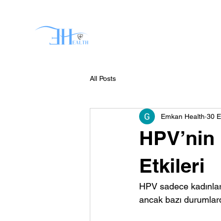
Anasayfa
Domain Surgic
All Posts
Emkan Health
30 E
HPV’nin 
Etkileri
HPV sadece kadınları 
ancak bazı durumlarda