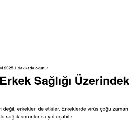
al
Biz Kimiz?
Doktorlarımız
İletişim
S.S.S.
yl 2025
1 dakikada okunur
Erkek Sağlığı Üzerindek
değil, erkekleri de etkiler. Erkeklerde virüs çoğu zaman 
 sağlık sorunlarına yol açabilir.