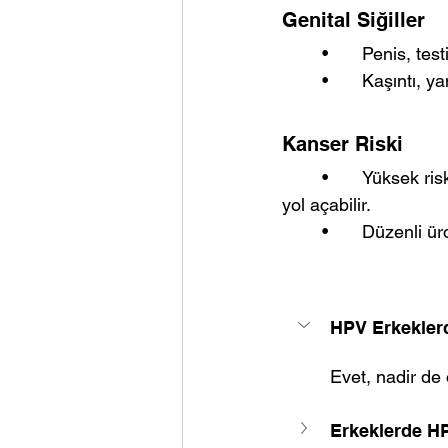
Genital Siğiller
	•	Penis, t
	•	Kaşıntı, 
Kanser Riski
	•	Yüksek riskli HPV tipleri penis ve anüs kanseri, nadiren ağız ve boğaz kanserine 
yol açabilir.
	•	Düzenli ü
HPV Erkekler
Evet, nadir de
Erkeklerde HPV