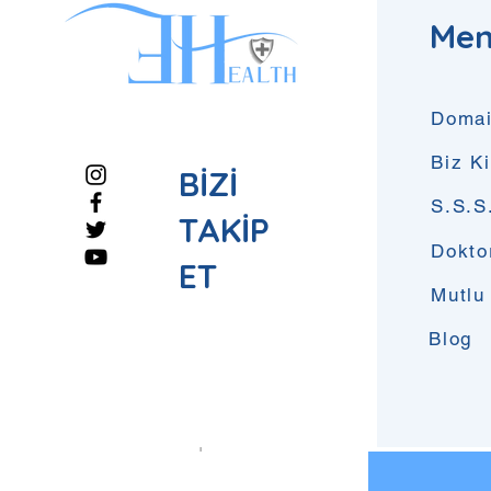
Me
Domai
Biz K
BİZİ
S.S.S
TAKİP
Dokto
ET
Mutlu
Blog
Yorumlar
Bir yorum yazın...