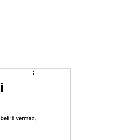
Blog
Mutlu Hastalarımız
i
belirti vermez, 