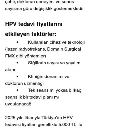
şehir, doktorun deneyimi ve seans 
sayısına göre değişiklik göstermektedir.
HPV tedavi fiyatlarını 
etkileyen faktörler:
	•	Kullanılan cihaz ve teknoloji 
(lazer, radyofrekans, Domain Surgical 
FMX gibi yöntemler)
	•	Siğillerin sayısı ve yayılım 
alanı
	•	Kliniğin donanımı ve 
doktorun uzmanlığı
	•	Tek seans mı yoksa birkaç 
seanslık bir tedavi planı mı 
uygulanacağı
2025 yılı itibarıyla Türkiye’de HPV 
tedavisi fiyatları genellikle 5.000 TL ile 